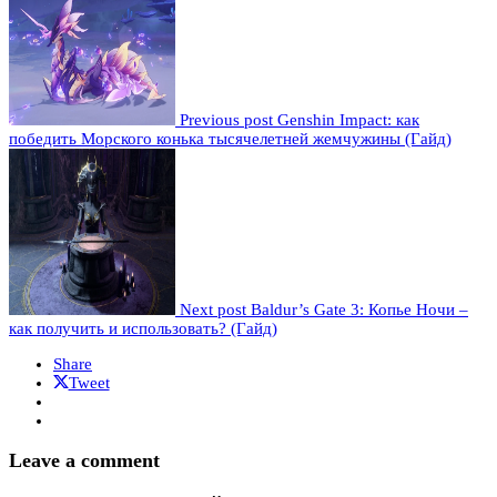
Previous post
Genshin Impact: как
победить Морского конька тысячелетней жемчужины (Гайд)
Next post
Baldur’s Gate 3: Копье Ночи –
как получить и использовать? (Гайд)
Share
Tweet
Leave a comment