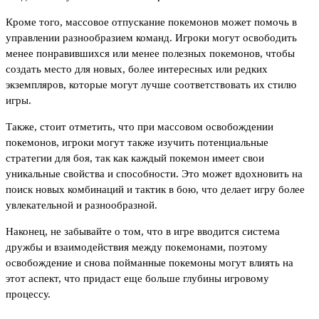
Кроме того, массовое отпускание покемонов может помочь в
управлении разнообразием команд. Игроки могут освободить
менее понравившихся или менее полезных покемонов, чтобы
создать место для новых, более интересных или редких
экземпляров, которые могут лучше соответствовать их стилю
игры.
Также, стоит отметить, что при массовом освобождении
покемонов, игроки могут также изучить потенциальные
стратегии для боя, так как каждый покемон имеет свои
уникальные свойства и способности. Это может вдохновить на
поиск новых комбинаций и тактик в бою, что делает игру более
увлекательной и разнообразной.
Наконец, не забывайте о том, что в игре вводится система
дружбы и взаимодействия между покемонами, поэтому
освобождение и снова пойманные покемоны могут влиять на
этот аспект, что придаст еще больше глубины игровому
процессу.