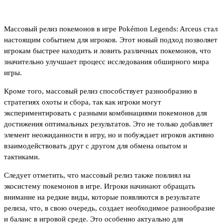
Массовый релиз покемонов в игре Pokémon Legends: Arceus стал
настоящим событием для игроков. Этот новый подход позволяет
игрокам быстрее находить и ловить различных покемонов, что
значительно улучшает процесс исследования обширного мира
игры.
Кроме того, массовый релиз способствует разнообразию в
стратегиях охоты и сбора, так как игроки могут
экспериментировать с разными комбинациями покемонов для
достижения оптимальных результатов. Это не только добавляет
элемент неожиданности в игру, но и побуждает игроков активно
взаимодействовать друг с другом для обмена опытом и
тактиками.
Следует отметить, что массовый релиз также повлиял на
экосистему покемонов в игре. Игроки начинают обращать
внимание на редкие виды, которые появляются в результате
релиза, что, в свою очередь, создает необходимое разнообразие
и баланс в игровой среде. Это особенно актуально для