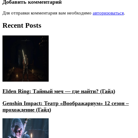
Добавить комментарий
Для отправки комментария вам необходимо
авторизоваться
.
Recent Posts
Elden Ring: Тайный меч — где найти? (Гайд)
Genshin Impact: Театр «Воображариум» 12 сезон –
прохождение (Гайд)