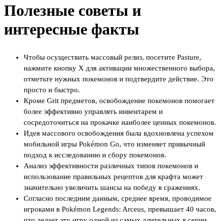
Полезные советы и
интересные факты
Чтобы осуществить массовый релиз, посетите Pasture,
нажмите кнопку X для активации множественного выбора,
отметьте нужных покемонов и подтвердите действие. Это
просто и быстро.
Кроме Grit предметов, освобождение покемонов помогает
более эффективно управлять инвентарем и
сосредоточиться на прокачке наиболее ценных покемонов.
Идея массового освобождения была вдохновлена успехом
мобильной игры Pokémon Go, что изменяет привычный
подход к исследованию и сбору покемонов.
Анализ эффективности различных типов покемонов и
использование правильных рецептов для крафта может
значительно увеличить шансы на победу в сражениях.
Согласно последним данным, среднее время, проводимое
игроками в Pokémon Legends: Arceus, превышает 40 часов,
что делает эту игру одной из самых длительных в серии.