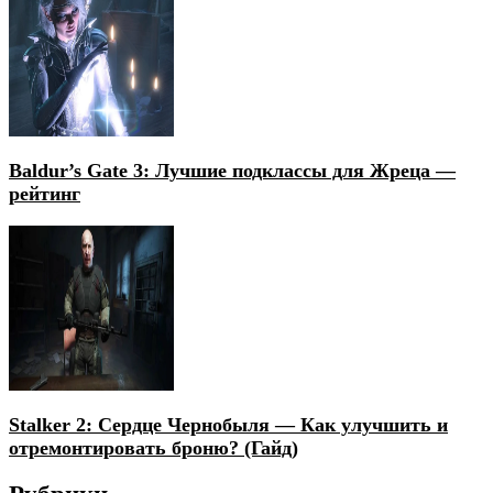
Baldur’s Gate 3: Лучшие подклассы для Жреца —
рейтинг
Stalker 2: Сердце Чернобыля — Как улучшить и
отремонтировать броню? (Гайд)