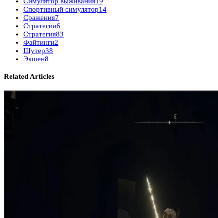
Симулятор выживания
19
Спортивный симулятор
14
Сражения
7
Стратегии
6
Стратегия
83
Файтинги
2
Шутер
38
Экшен
8
Related Articles