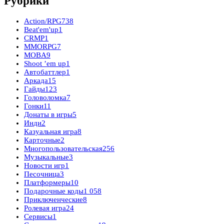
Рубрики
Action/RPG
738
Beat'em'up
1
CRMP
1
MMORPG
7
MOBA
9
Shoot ’em up
1
Автобаттлер
1
Аркада
15
Гайды
123
Головоломка
7
Гонки
11
Донаты в игры
5
Инди
2
Казуальная игра
8
Карточные
2
Многопользовательская
256
Музыкальные
3
Новости игр
1
Песочница
3
Платформеры
10
Подарочные коды
1 058
Приключенческие
8
Ролевая игра
24
Сервисы
1