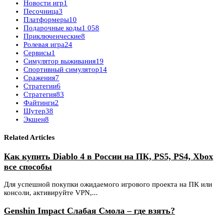
Новости игр
1
Песочница
3
Платформеры
10
Подарочные коды
1 058
Приключенческие
8
Ролевая игра
24
Сервисы
1
Симулятор выживания
19
Спортивный симулятор
14
Сражения
7
Стратегии
6
Стратегия
83
Файтинги
2
Шутер
38
Экшен
8
Related Articles
Как купить Diablo 4 в России на ПК, PS5, PS4, Xbox
все способы
Для успешной покупки ожидаемого игрового проекта на ПК или
консоли, активируйте VPN,...
Genshin Impact Слабая Смола – где взять?