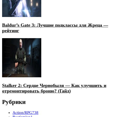
Baldur’s Gate 3: Лучшие подклассы для Жреца —
рейтинг
Stalker 2: Сердце Чернобыля — Как улучшить и
отремонтировать броню? (Гайд)
Рубрики
Action/RPG
738
Beat'em'up
1