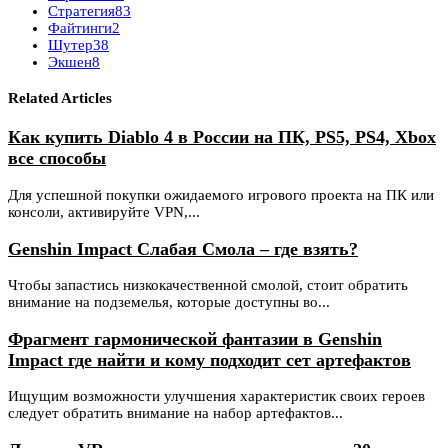
Стратегия
83
Файтинги
2
Шутер
38
Экшен
8
Related Articles
Как купить Diablo 4 в России на ПК, PS5, PS4, Xbox
все способы
Для успешной покупки ожидаемого игрового проекта на ПК или
консоли, активируйте VPN,...
Genshin Impact Слабая Смола – где взять?
Чтобы запастись низкокачественной смолой, стоит обратить
внимание на подземелья, которые доступны во...
Фрагмент гармонической фантазии в Genshin
Impact где найти и кому подходит сет артефактов
Ищущим возможности улучшения характеристик своих героев
следует обратить внимание на набор артефактов...