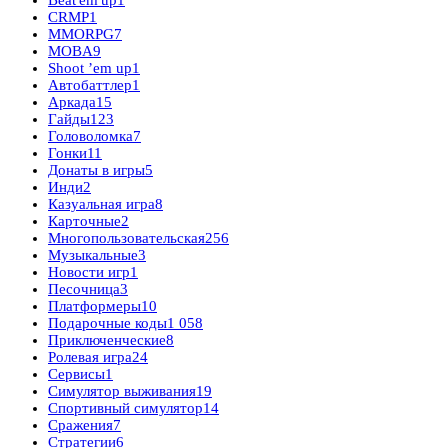
CRMP
1
MMORPG
7
MOBA
9
Shoot ’em up
1
Автобаттлер
1
Аркада
15
Гайды
123
Головоломка
7
Гонки
11
Донаты в игры
5
Инди
2
Казуальная игра
8
Карточные
2
Многопользовательская
256
Музыкальные
3
Новости игр
1
Песочница
3
Платформеры
10
Подарочные коды
1 058
Приключенческие
8
Ролевая игра
24
Сервисы
1
Симулятор выживания
19
Спортивный симулятор
14
Сражения
7
Стратегии
6