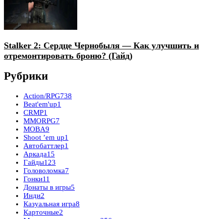
Stalker 2: Сердце Чернобыля — Как улучшить и
отремонтировать броню? (Гайд)
Рубрики
Action/RPG
738
Beat'em'up
1
CRMP
1
MMORPG
7
MOBA
9
Shoot ’em up
1
Автобаттлер
1
Аркада
15
Гайды
123
Головоломка
7
Гонки
11
Донаты в игры
5
Инди
2
Казуальная игра
8
Карточные
2