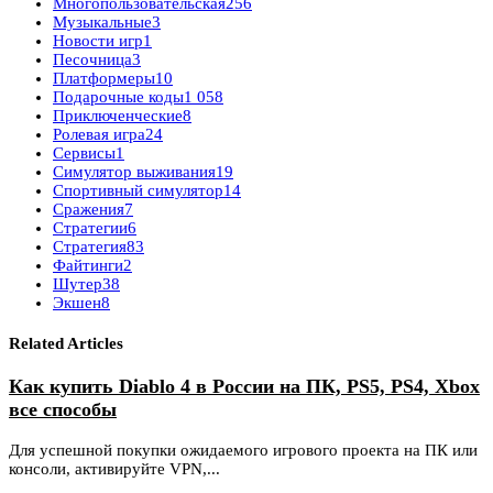
Многопользовательская
256
Музыкальные
3
Новости игр
1
Песочница
3
Платформеры
10
Подарочные коды
1 058
Приключенческие
8
Ролевая игра
24
Сервисы
1
Симулятор выживания
19
Спортивный симулятор
14
Сражения
7
Стратегии
6
Стратегия
83
Файтинги
2
Шутер
38
Экшен
8
Related Articles
Как купить Diablo 4 в России на ПК, PS5, PS4, Xbox
все способы
Для успешной покупки ожидаемого игрового проекта на ПК или
консоли, активируйте VPN,...