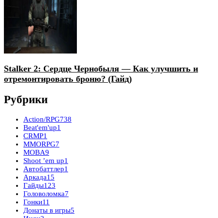
Stalker 2: Сердце Чернобыля — Как улучшить и
отремонтировать броню? (Гайд)
Рубрики
Action/RPG
738
Beat'em'up
1
CRMP
1
MMORPG
7
MOBA
9
Shoot ’em up
1
Автобаттлер
1
Аркада
15
Гайды
123
Головоломка
7
Гонки
11
Донаты в игры
5