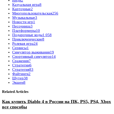
Инди
2
Казуальная игра
8
Карточные
2
Многопользовательская
256
Музыкальные
3
Новости игр
1
Песочница
3
Платформеры
10
Подарочные коды
1 058
Приключенческие
8
Ролевая игра
24
Сервисы
1
Симулятор выживания
19
Спортивный симулятор
14
Сражения
7
Стратегии
6
Стратегия
83
Файтинги
2
Шутер
38
Экшен
8
Related Articles
Как купить Diablo 4 в России на ПК, PS5, PS4, Xbox
все способы