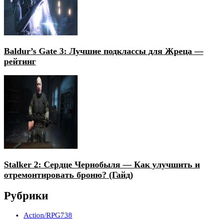
Baldur’s Gate 3: Лучшие подклассы для Жреца —
рейтинг
Stalker 2: Сердце Чернобыля — Как улучшить и
отремонтировать броню? (Гайд)
Рубрики
Action/RPG
738