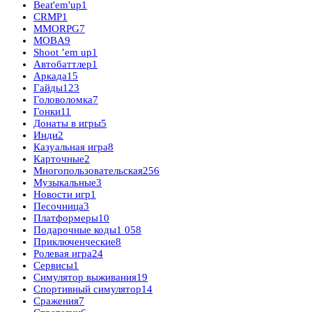
Beat'em'up
1
CRMP
1
MMORPG
7
MOBA
9
Shoot ’em up
1
Автобаттлер
1
Аркада
15
Гайды
123
Головоломка
7
Гонки
11
Донаты в игры
5
Инди
2
Казуальная игра
8
Карточные
2
Многопользовательская
256
Музыкальные
3
Новости игр
1
Песочница
3
Платформеры
10
Подарочные коды
1 058
Приключенческие
8
Ролевая игра
24
Сервисы
1
Симулятор выживания
19
Спортивный симулятор
14
Сражения
7