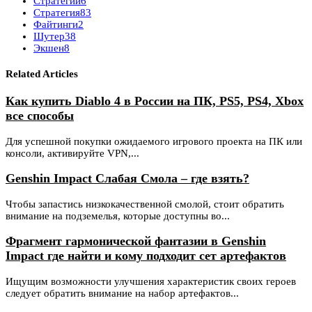
Стратегии
6
Стратегия
83
Файтинги
2
Шутер
38
Экшен
8
Related Articles
Как купить Diablo 4 в России на ПК, PS5, PS4, Xbox
все способы
Для успешной покупки ожидаемого игрового проекта на ПК или
консоли, активируйте VPN,...
Genshin Impact Слабая Смола – где взять?
Чтобы запастись низкокачественной смолой, стоит обратить
внимание на подземелья, которые доступны во...
Фрагмент гармонической фантазии в Genshin
Impact где найти и кому подходит сет артефактов
Ищущим возможности улучшения характеристик своих героев
следует обратить внимание на набор артефактов...