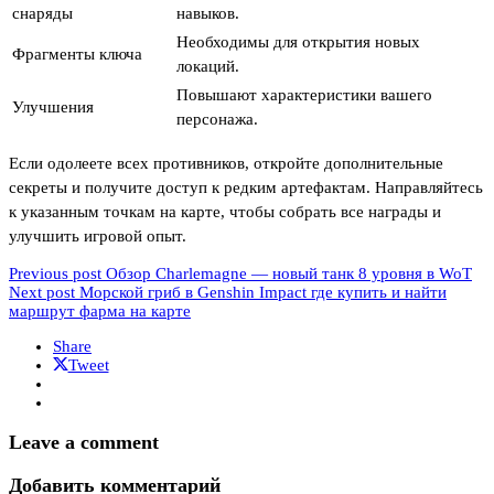
снаряды
навыков.
Необходимы для открытия новых
Фрагменты ключа
локаций.
Повышают характеристики вашего
Улучшения
персонажа.
Если одолеете всех противников, откройте дополнительные
секреты и получите доступ к редким артефактам. Направляйтесь
к указанным точкам на карте, чтобы собрать все награды и
улучшить игровой опыт.
Previous post
Обзор Charlemagne — новый танк 8 уровня в WoT
Next post
Морской гриб в Genshin Impact где купить и найти
маршрут фарма на карте
Share
Tweet
Leave a comment
Добавить комментарий