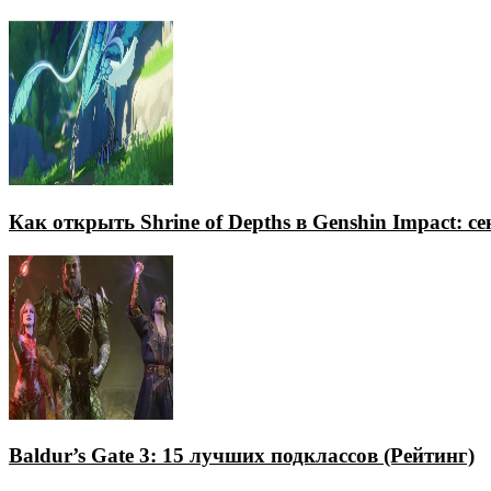
Как открыть Shrine of Depths в Genshin Impact: с
Baldur’s Gate 3: 15 лучших подклассов (Рейтинг)