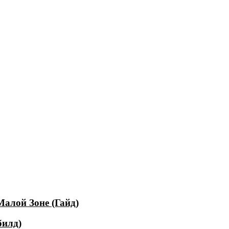
Малой Зоне (Гайд)
билд)