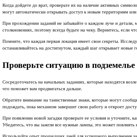
Когда дойдете до врат, проверьте их на наличие активных символ
могут автоматически открывать доступ к новым территориям или н
При прохождении заданий не забывайте о каждом луче и детали,
столкновениях, поэтому всегда будьте на чеку. Вернитесь, если ч
Помните, что каждая первая локация имеет свои секреты. Исследу
останавливайтесь на достигнутом, каждый шаг открывает новые г
Проверьте ситуацию в подземелье 
Сосредоточьтесь на начальных заданиях, которые находятся возл
что поможет вам продвигаться дальше.
Обратите внимание на таинственные знаки, которые могут сообщ
подождать, пока механизм завершит свою работу и откроет досту
При появлении новой загадки проверьте ее условия и уточните, к
Убедитесь, что вы зажгли все нужные лампы, это может повлиять 
Используйте опыт прошедших дней для успешного выполнения зад