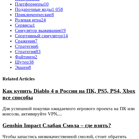
Платформеры
10
Подарочные коды
1 058
Приключенческие
8
Ролевая игра
24
Сервисы
1
Симулятор выживания
19
Спортивный симулятор
14
Сражения
7
Стратегии
6
Стратегия
83
Файтинги
2
Шутер
38
Экшен
8
Related Articles
Как купить Diablo 4 в России на ПК, PS5, PS4, Xbox
все способы
Для успешной покупки ожидаемого игрового проекта на ПК или
консоли, активируйте VPN,...
Genshin Impact Слабая Смола – где взять?
Чтобы запастись низкокачественной смолой, стоит обратить