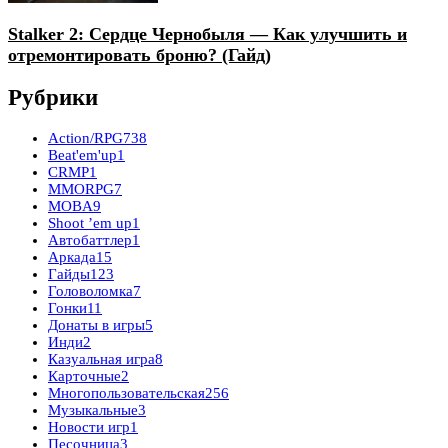
Stalker 2: Сердце Чернобыля — Как улучшить и
отремонтировать броню? (Гайд)
Рубрики
Action/RPG
738
Beat'em'up
1
CRMP
1
MMORPG
7
MOBA
9
Shoot ’em up
1
Автобаттлер
1
Аркада
15
Гайды
123
Головоломка
7
Гонки
11
Донаты в игры
5
Инди
2
Казуальная игра
8
Карточные
2
Многопользовательская
256
Музыкальные
3
Новости игр
1
Песочница
3