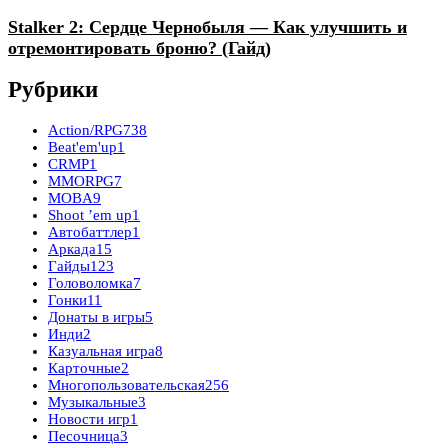
Stalker 2: Сердце Чернобыля — Как улучшить и
отремонтировать броню? (Гайд)
Рубрики
Action/RPG
738
Beat'em'up
1
CRMP
1
MMORPG
7
MOBA
9
Shoot ’em up
1
Автобаттлер
1
Аркада
15
Гайды
123
Головоломка
7
Гонки
11
Донаты в игры
5
Инди
2
Казуальная игра
8
Карточные
2
Многопользовательская
256
Музыкальные
3
Новости игр
1
Песочница
3