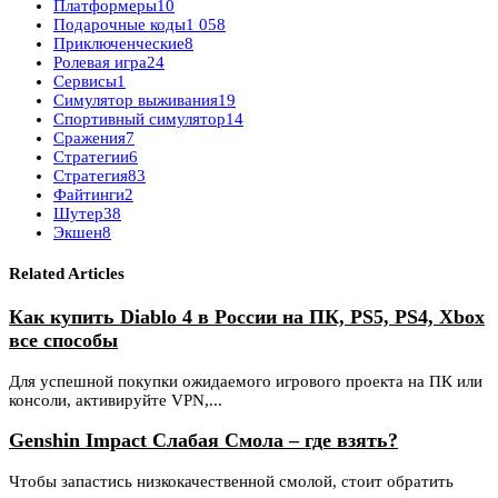
Платформеры
10
Подарочные коды
1 058
Приключенческие
8
Ролевая игра
24
Сервисы
1
Симулятор выживания
19
Спортивный симулятор
14
Сражения
7
Стратегии
6
Стратегия
83
Файтинги
2
Шутер
38
Экшен
8
Related Articles
Как купить Diablo 4 в России на ПК, PS5, PS4, Xbox
все способы
Для успешной покупки ожидаемого игрового проекта на ПК или
консоли, активируйте VPN,...
Genshin Impact Слабая Смола – где взять?
Чтобы запастись низкокачественной смолой, стоит обратить