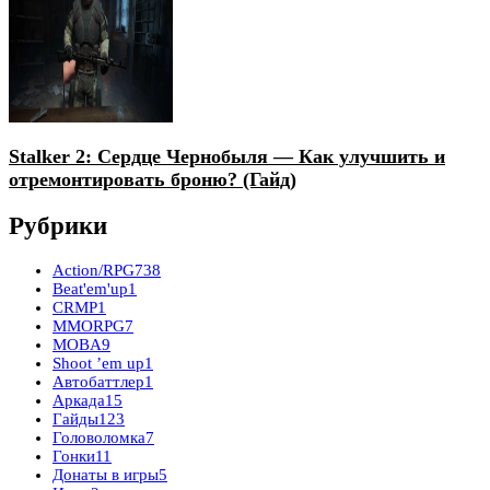
Stalker 2: Сердце Чернобыля — Как улучшить и
отремонтировать броню? (Гайд)
Рубрики
Action/RPG
738
Beat'em'up
1
CRMP
1
MMORPG
7
MOBA
9
Shoot ’em up
1
Автобаттлер
1
Аркада
15
Гайды
123
Головоломка
7
Гонки
11
Донаты в игры
5