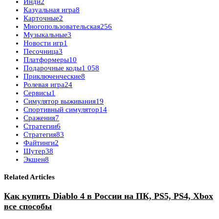
Инди
2
Казуальная игра
8
Карточные
2
Многопользовательская
256
Музыкальные
3
Новости игр
1
Песочница
3
Платформеры
10
Подарочные коды
1 058
Приключенческие
8
Ролевая игра
24
Сервисы
1
Симулятор выживания
19
Спортивный симулятор
14
Сражения
7
Стратегии
6
Стратегия
83
Файтинги
2
Шутер
38
Экшен
8
Related Articles
Как купить Diablo 4 в России на ПК, PS5, PS4, Xbox
все способы