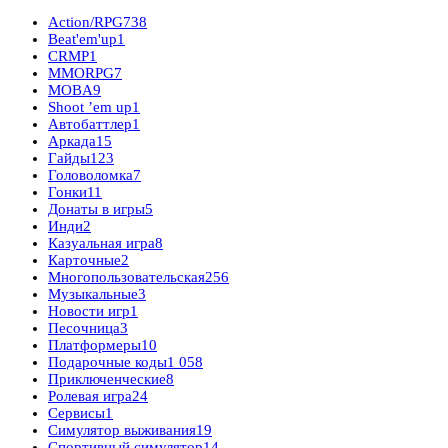
Action/RPG
738
Beat'em'up
1
CRMP
1
MMORPG
7
MOBA
9
Shoot ’em up
1
Автобаттлер
1
Аркада
15
Гайды
123
Головоломка
7
Гонки
11
Донаты в игры
5
Инди
2
Казуальная игра
8
Карточные
2
Многопользовательская
256
Музыкальные
3
Новости игр
1
Песочница
3
Платформеры
10
Подарочные коды
1 058
Приключенческие
8
Ролевая игра
24
Сервисы
1
Симулятор выживания
19
Спортивный симулятор
14