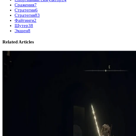
Сражения
7
Стратегии
6
Стратегия
83
Файтинги
2
Шутер
38
Экшен
8
Related Articles