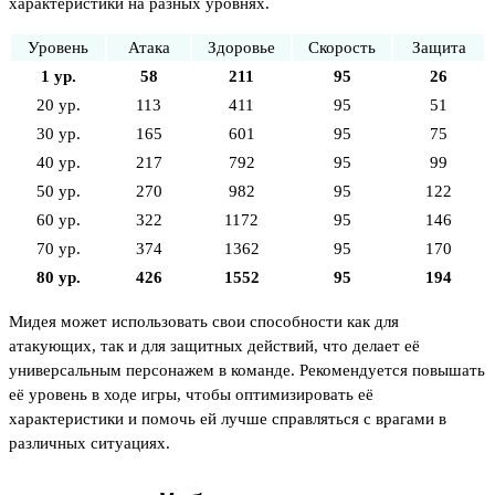
характеристики на разных уровнях.
Уровень
Атака
Здоровье
Скорость
Защита
1 ур.
58
211
95
26
20 ур.
113
411
95
51
30 ур.
165
601
95
75
40 ур.
217
792
95
99
50 ур.
270
982
95
122
60 ур.
322
1172
95
146
70 ур.
374
1362
95
170
80 ур.
426
1552
95
194
Мидея может использовать свои способности как для
атакующих, так и для защитных действий, что делает её
универсальным персонажем в команде. Рекомендуется повышать
её уровень в ходе игры, чтобы оптимизировать её
характеристики и помочь ей лучше справляться с врагами в
различных ситуациях.