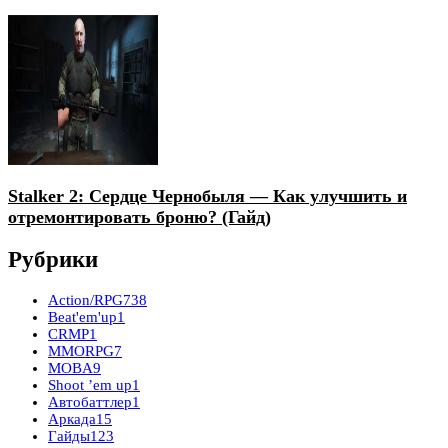
Stalker 2: Сердце Чернобыля — Как улучшить и
отремонтировать броню? (Гайд)
Рубрики
Action/RPG
738
Beat'em'up
1
CRMP
1
MMORPG
7
MOBA
9
Shoot ’em up
1
Автобаттлер
1
Аркада
15
Гайды
123