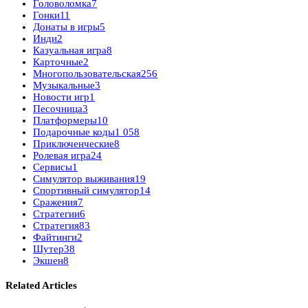
Головоломка
7
Гонки
11
Донаты в игры
5
Инди
2
Казуальная игра
8
Карточные
2
Многопользовательская
256
Музыкальные
3
Новости игр
1
Песочница
3
Платформеры
10
Подарочные коды
1 058
Приключенческие
8
Ролевая игра
24
Сервисы
1
Симулятор выживания
19
Спортивный симулятор
14
Сражения
7
Стратегии
6
Стратегия
83
Файтинги
2
Шутер
38
Экшен
8
Related Articles