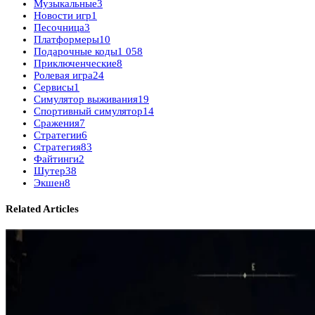
Музыкальные
3
Новости игр
1
Песочница
3
Платформеры
10
Подарочные коды
1 058
Приключенческие
8
Ролевая игра
24
Сервисы
1
Симулятор выживания
19
Спортивный симулятор
14
Сражения
7
Стратегии
6
Стратегия
83
Файтинги
2
Шутер
38
Экшен
8
Related Articles