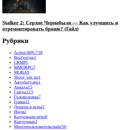
Stalker 2: Сердце Чернобыля — Как улучшить и
отремонтировать броню? (Гайд)
Рубрики
Action/RPG
738
Beat'em'up
1
CRMP
1
MMORPG
7
MOBA
9
Shoot ’em up
1
Автобаттлер
1
Аркада
15
Гайды
123
Головоломка
7
Гонки
11
Донаты в игры
5
Инди
2
Казуальная игра
8
Карточные
2
Многопользовательская
256